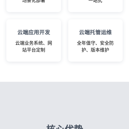
场景化部署
一站式
云端应用开发
云端托管运维
云端业务系统、网
全年值守、安全防
站平台定制
护、版本维护